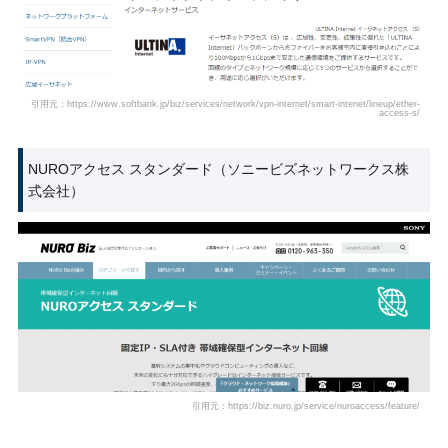
引用元：https://www.softbank.jp/biz/services/network/vpn-internet/smart-intenet/lineup/ether-
access-s/
NUROアクセス スタンダード（ソニービズネットワークス株
式会社）
引用元：https://biz.nuro.jp/service/nuroaccess/feature/