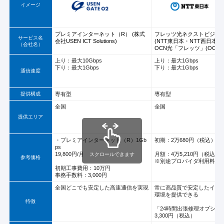
イメージ
プレミアインターネット（R） (株式
フレッツ光ネクストビジネ
サービス名
会社USEN ICT Solutions)
(NTT東日本・NTT西日本)
（会社名）
OCN光「フレッツ」(OCN)
上り：最大10Gbps
上り：最大1Gbps
下り：最大1Gbps
下り：最大1Gbps
通信速度
提供構成
専有型
専有型
全国
全国
提供エリア
・プレミアインターネット（R）1Gb
初期：2万680円（税込）
ps
19,800円/月
月額：4万5,210円（税込）
スクロールできます
参考価格
※別途プロバイダ利用料金
初期工事費用：10万円
事務手数料：3,000円
全国どこでも安定した高速通信を実現
常に高品質で安定したイン
環境を提供できる
特徴
「24時間出張修理オプショ
3,300円（税込）