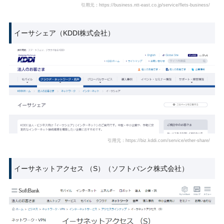
引用元：https://business.ntt-east.co.jp/service/flets-business/
イーサシェア（KDDI株式会社）
引用元：https://biz.kddi.com/service/ether-share/
イーサネットアクセス （S）（ソフトバンク株式会社）