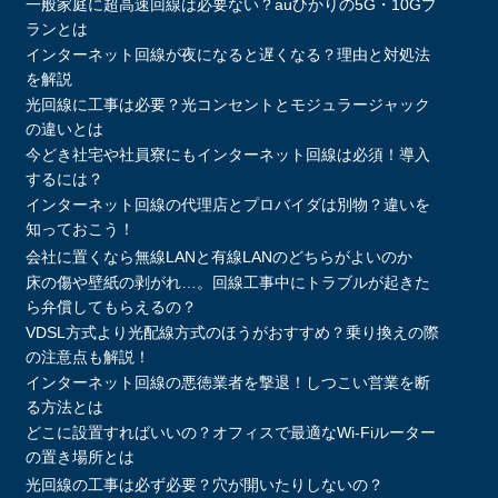
一般家庭に超高速回線は必要ない？auひかりの5G・10Gプ
ランとは
インターネット回線が夜になると遅くなる？理由と対処法
を解説
光回線に工事は必要？光コンセントとモジュラージャック
の違いとは
今どき社宅や社員寮にもインターネット回線は必須！導入
するには？
インターネット回線の代理店とプロバイダは別物？違いを
知っておこう！
会社に置くなら無線LANと有線LANのどちらがよいのか
床の傷や壁紙の剥がれ…。回線工事中にトラブルが起きた
ら弁償してもらえるの？
VDSL方式より光配線方式のほうがおすすめ？乗り換えの際
の注意点も解説！
インターネット回線の悪徳業者を撃退！しつこい営業を断
る方法とは
どこに設置すればいいの？オフィスで最適なWi-Fiルーター
の置き場所とは
光回線の工事は必ず必要？穴が開いたりしないの？