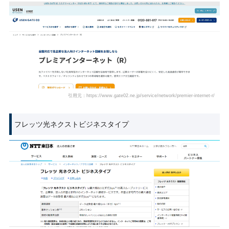
引用元：https://www.gate02.ne.jp/service/network/premier-internet-r/
フレッツ光ネクストビジネスタイプ