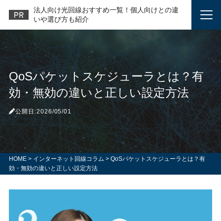
法人向け光回線おすすめ一覧！個人向けとの違
いや選び方も紹介
QoSパケットスケジューラとは？有
効・無効の違いと正しい設定方法
公開日:2026/05/01
HOME
>
インターネット回線コラム
>
QoSパケットスケジューラとは？有
効・無効の違いと正しい設定方法